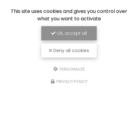
Vendeur de bateaux aux alentours de Toulouse
This site uses cookies and gives you control over
20 chemin des Deux Ponts
what you want to activate
82100 Castelsarrasin
06 23 14 75 58
OK, accept all
Deny all cookies
Envoyez un message
PERSONALIZE
Nom Prénom
PRIVACY POLICY
Société
Email
Téléphone