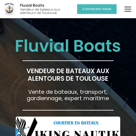
Aller
Fluvial Boats
au
Contactez-nous
Vendeur de bateaux aux
alentours de Toulouse
contenu
principal
VENDEUR DE BATEAUX AUX
ALENTOURS DE TOULOUSE
Vente de bateaux, transport,
gardiennage, expert maritime