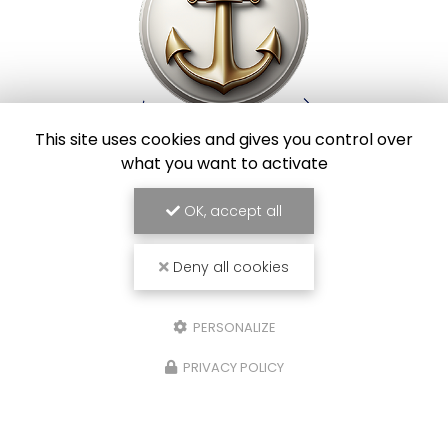
This site uses cookies and gives you control over
what you want to activate
Vendeur de bateaux aux alentours de Toulouse
20 chemin des Deux Ponts
OK, accept all
82100 Castelsarrasin
06 23 14 75 58
Deny all cookies
PERSONALIZE
Envoyez un message
PRIVACY POLICY
Nom Prénom