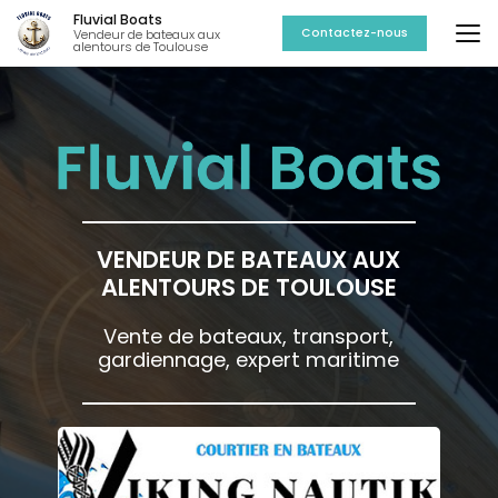
Aller
Fluvial Boats
au
Contactez-nous
Vendeur de bateaux aux
alentours de Toulouse
contenu
principal
VENDEUR DE BATEAUX AUX
ALENTOURS DE TOULOUSE
Vente de bateaux, transport,
gardiennage, expert maritime