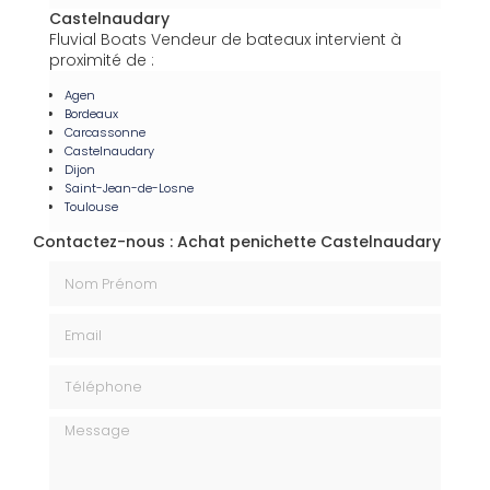
Castelnaudary
Fluvial Boats Vendeur de bateaux intervient à
proximité de :
Agen
Bordeaux
Carcassonne
Castelnaudary
Dijon
Saint-Jean-de-Losne
Toulouse
Contactez-nous : Achat penichette Castelnaudary
Nom Prénom
Email
Téléphone
Message