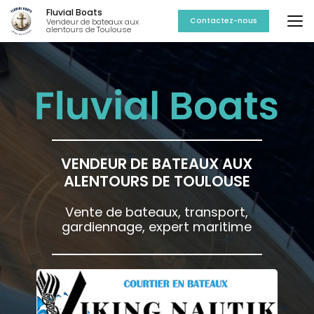
Aller
Fluvial Boats
au
Contactez-nous
Vendeur de bateaux aux
alentours de Toulouse
contenu
principal
VENDEUR DE BATEAUX AUX
ALENTOURS DE TOULOUSE
Vente de bateaux, transport,
gardiennage, expert maritime