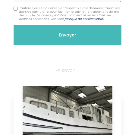
J'autorise ce site à conserver l'ensemble des données transmises
dans ce formulaire pour faciliter le suivi et le traitement de ma
demande.
(Aucune exploitation commerciale ne sera faite des
données conservées. Voir notre
politique de confidentialité
)
En savoir +