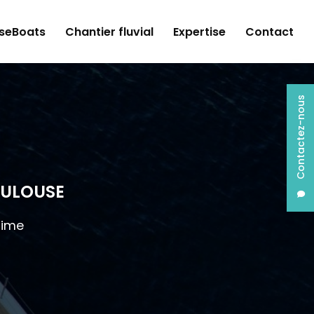
seBoats
Chantier fluvial
Expertise
Contact
Contactez-nous
OULOUSE
time