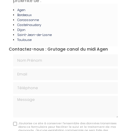
proximité de :
Agen
Bordeaux
Carcassonne
Castelnaudary
Dijon
Saint-Jean-de-Losne
Toulouse
Contactez-nous : Grutage canal du midi Agen
Nom Prénom
Email
Téléphone
Message
J'autorise ce site à conserver l'ensemble des données transmises
dans ce formulaire pour faciliter le suivi et le traitement de ma
demande.
(Aucune exploitation commerciale ne sera faite des