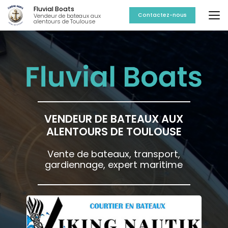
Aller
Fluvial Boats
au
Contactez-nous
Vendeur de bateaux aux
alentours de Toulouse
contenu
principal
VENDEUR DE BATEAUX AUX
ALENTOURS DE TOULOUSE
Vente de bateaux, transport,
gardiennage, expert maritime