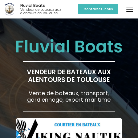
Aller
Fluvial Boats
au
Contactez-nous
Vendeur de bateaux aux
alentours de Toulouse
contenu
principal
VENDEUR DE BATEAUX AUX
ALENTOURS DE TOULOUSE
Vente de bateaux, transport,
gardiennage, expert maritime