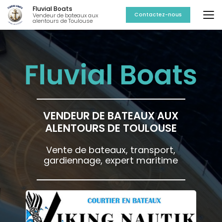
Aller
Fluvial Boats
au
Contactez-nous
Vendeur de bateaux aux
alentours de Toulouse
contenu
principal
VENDEUR DE BATEAUX AUX
ALENTOURS DE TOULOUSE
Vente de bateaux, transport,
gardiennage, expert maritime