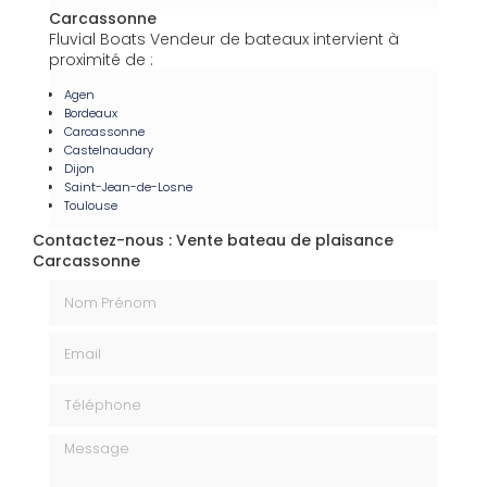
Carcassonne
Fluvial Boats Vendeur de bateaux intervient à
proximité de :
Agen
Bordeaux
Carcassonne
Castelnaudary
Dijon
Saint-Jean-de-Losne
Toulouse
Contactez-nous : Vente bateau de plaisance
Carcassonne
Nom Prénom
Email
Téléphone
Message