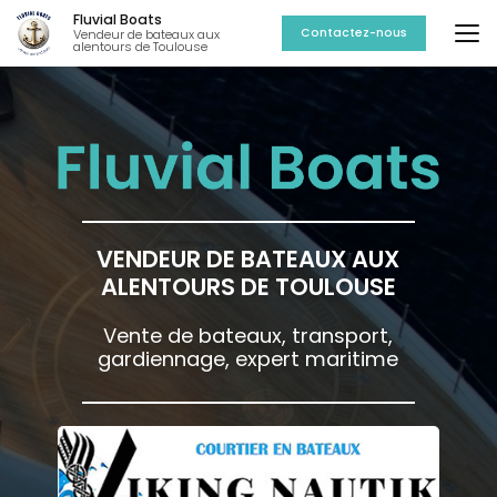
Aller
Fluvial Boats
au
Contactez-nous
Vendeur de bateaux aux
alentours de Toulouse
contenu
principal
VENDEUR DE BATEAUX AUX
ALENTOURS DE TOULOUSE
Vente de bateaux, transport,
gardiennage, expert maritime