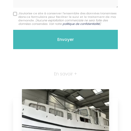
J'autorise ce site à conserver l'ensemble des données transmises
dans ce formulaire pour faciliter le suivi et le traitement de ma
demande.
(Aucune exploitation commerciale ne sera faite des
données conservées. Voir notre
politique de confidentialité
)
En savoir +