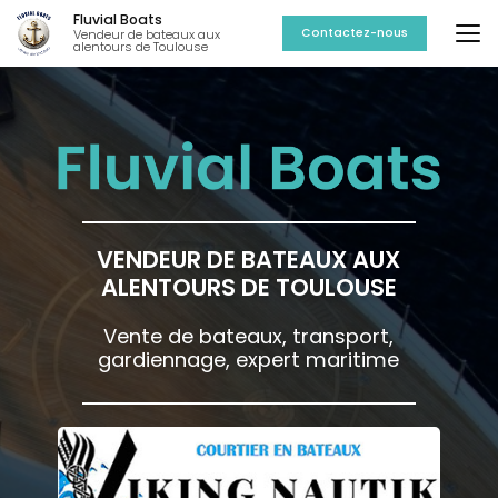
Aller
Fluvial Boats
au
Contactez-nous
Vendeur de bateaux aux
alentours de Toulouse
contenu
principal
VENDEUR DE BATEAUX AUX
ALENTOURS DE TOULOUSE
Vente de bateaux, transport,
gardiennage, expert maritime