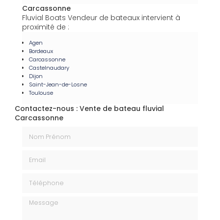
Carcassonne
Fluvial Boats Vendeur de bateaux intervient à
proximité de :
Agen
Bordeaux
Carcassonne
Castelnaudary
Dijon
Saint-Jean-de-Losne
Toulouse
Contactez-nous : Vente de bateau fluvial
Carcassonne
Nom Prénom
Email
Téléphone
Message