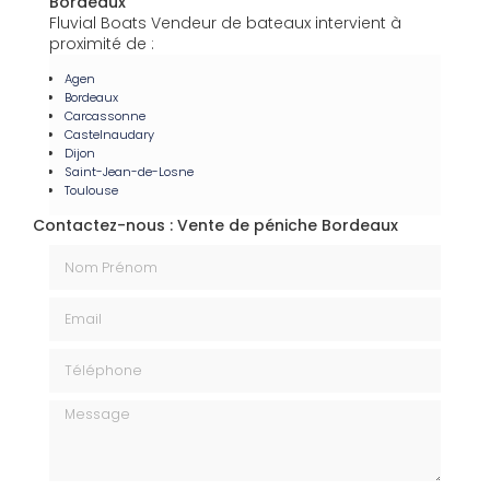
Bordeaux
Fluvial Boats Vendeur de bateaux intervient à
proximité de :
Agen
Bordeaux
Carcassonne
Castelnaudary
Dijon
Saint-Jean-de-Losne
Toulouse
Contactez-nous : Vente de péniche Bordeaux
Nom Prénom
Email
Téléphone
Message