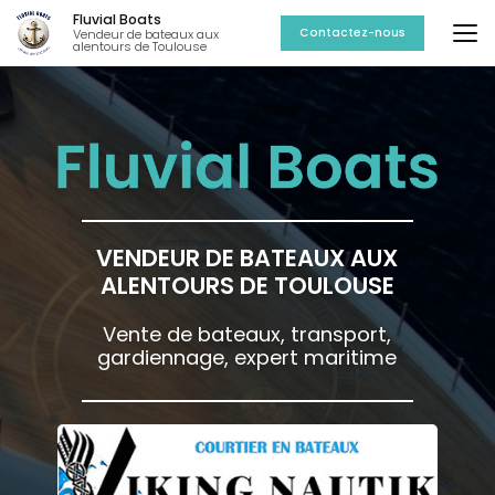
Aller
Fluvial Boats
au
Contactez-nous
Vendeur de bateaux aux
alentours de Toulouse
contenu
principal
VENDEUR DE BATEAUX AUX
ALENTOURS DE TOULOUSE
Vente de bateaux, transport,
gardiennage, expert maritime