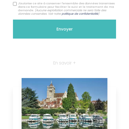
J'autorise ce site à conserver l'ensemble des données transmises
dans ce formulaire pour faciliter le suivi et le traitement de ma
demande.
(Aucune exploitation commerciale ne sera faite des
données conservées. Voir notre
politique de confidentialité
)
En savoir +