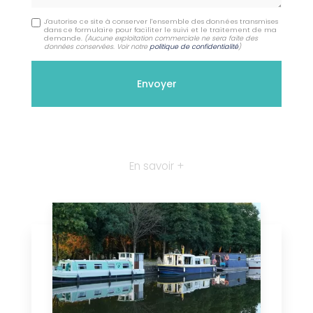
J'autorise ce site à conserver l'ensemble des données transmises
dans ce formulaire pour faciliter le suivi et le traitement de ma
demande.
(Aucune exploitation commerciale ne sera faite des
données conservées. Voir notre
politique de confidentialité
)
En savoir +