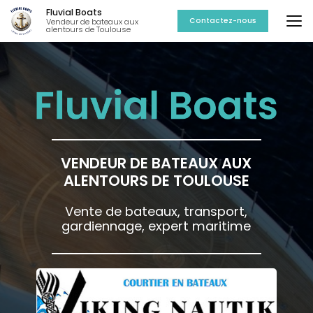
Aller
Fluvial Boats
au
Contactez-nous
Vendeur de bateaux aux
alentours de Toulouse
contenu
principal
VENDEUR DE BATEAUX AUX
ALENTOURS DE TOULOUSE
Vente de bateaux, transport,
gardiennage, expert maritime