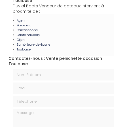
Toulouse
Fluvial Boats Vendeur de bateaux intervient à
proximité de :
Agen
Bordeaux
Carcassonne
Castelnaudary
Dijon
Saint-Jean-de-Losne
Toulouse
Contactez-nous : Vente penichette occasion
Toulouse
Nom Prénom
Email
Téléphone
Message