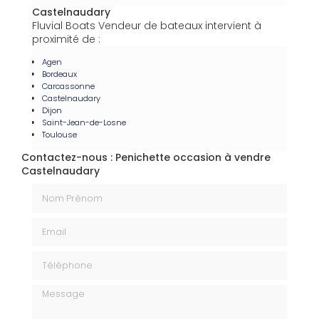
Castelnaudary
Fluvial Boats Vendeur de bateaux intervient à
proximité de :
Agen
Bordeaux
Carcassonne
Castelnaudary
Dijon
Saint-Jean-de-Losne
Toulouse
Contactez-nous : Penichette occasion à vendre
Castelnaudary
Nom Prénom
Email
Téléphone
Message