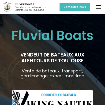
Aller
Fluvial Boats
au
Contactez-nous
Vendeur de bateaux aux
alentours de Toulouse
contenu
principal
VENDEUR DE BATEAUX AUX
ALENTOURS DE TOULOUSE
Vente de bateaux, transport,
gardiennage, expert maritime